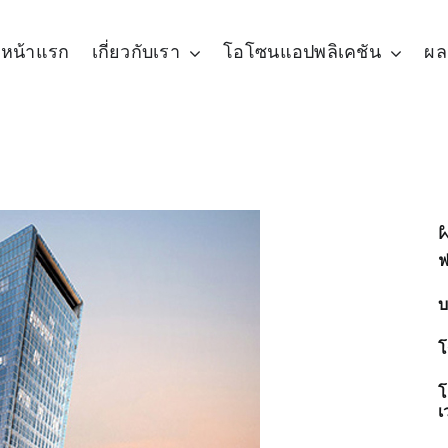
หน้าแรก
เกี่ยวกับเรา
โอโซนแอปพลิเคชัน
ผล
ฟ
บ
โ
โ
เ