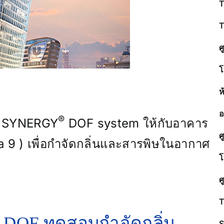
T
T
ศ
โ
ห
อ
®
ะบบ SYNERGY
DOF system ให้กับอาคาร
ศ
9 ) เพื่อกำจัดกลิ่นและสารพิษในอากาศ
โ
ศ
T
DOF ทดสอบกำจัดกลิ่น
S